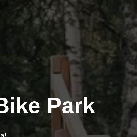
Bike Park
а!