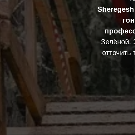
Sheregesh
гон
професс
Зелёной. 
отточить 