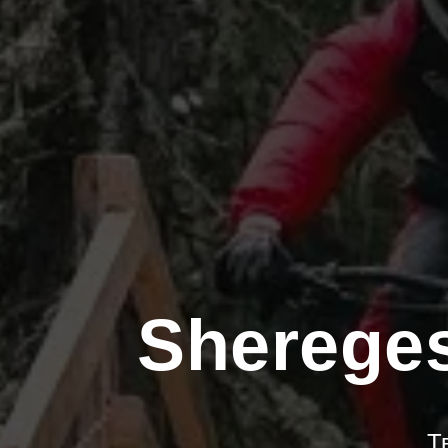
Shereges
Т