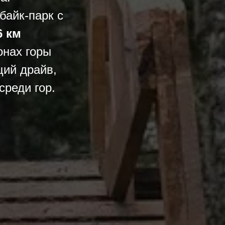
байк-парк с
6 км
онах горы
щий драйв,
среди гор.