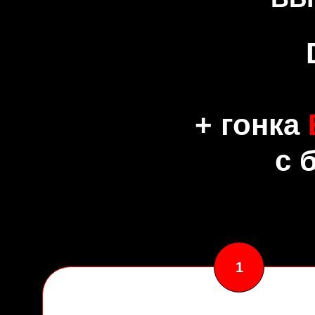
+ гонка
с 